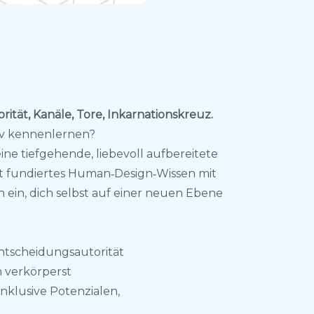
rität, Kanäle, Tore, Inkarnationskreuz.
iv kennenlernen?
eine tiefgehende, liebevoll aufbereitete
det fundiertes Human‑Design‑Wissen mit
h ein, dich selbst auf einer neuen Ebene
Entscheidungsautorität
n verkörperst
inklusive Potenzialen,