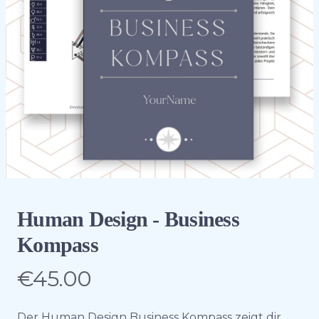
Human Design - Business
Kompass
€45.00
Product information
Description
Der Human Design Business Kompass zeigt dir,