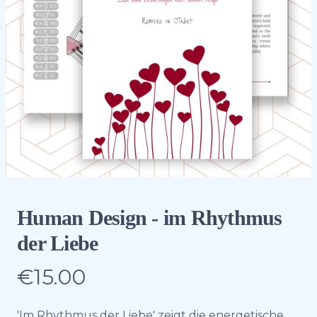
Human Design - im Rhythmus
der Liebe
€15.00
Product information
Description
'Im Rhythmus der Liebe' zeigt die energetische