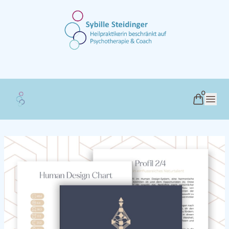
0
Human Design München & Pullach
Open 