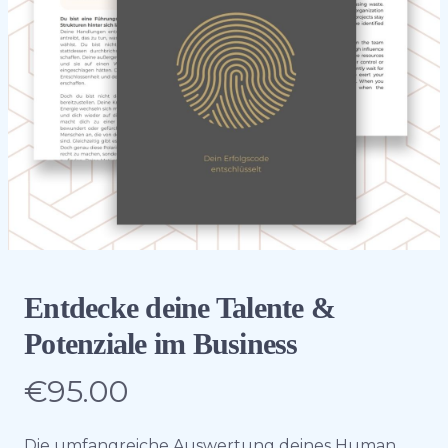
Entdecke deine Talente &
Potenziale im Business
€95.00
Product information
Description
Die umfangreiche Auswertung deines Human